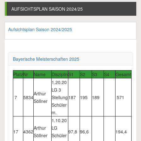
AUFSICHTSPLAN SAISON 2024/25
Aufsichtsplan Saison 2024/2025
Bayerische Meisterschaften 2025
Platz
Nr
Name
Disziplin
S1
S2
S3
S4
Gesamt
1.20.20
LG 3
Arthur
7
5834
Stellung
187
195
189
571
Söllner
Schüler
m.
1.10.20
Arthur
LG
17
4362
97,8
96,6
194,4
Söllner
Schüler