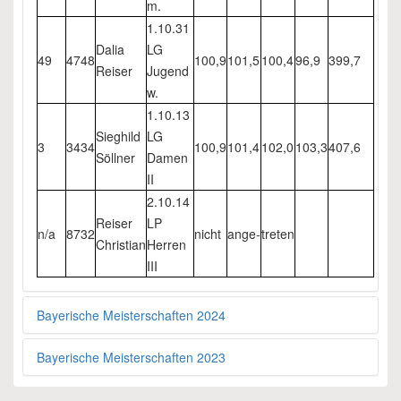
m.
1.10.31
Dalia
LG
49
4748
100,9
101,5
100,4
96,9
399,7
Reiser
Jugend
w.
1.10.13
Sieghild
LG
3
3434
100,9
101,4
102,0
103,3
407,6
Söllner
Damen
II
2.10.14
Reiser
LP
n/a
8732
nicht
ange-
treten
Christian
Herren
III
Bayerische Meisterschaften 2024
Bayerische Meisterschaften 2023
Platz
Nr
Name
Disziplin
S1
S2
S3
S4
Gesamt
LG
Buck